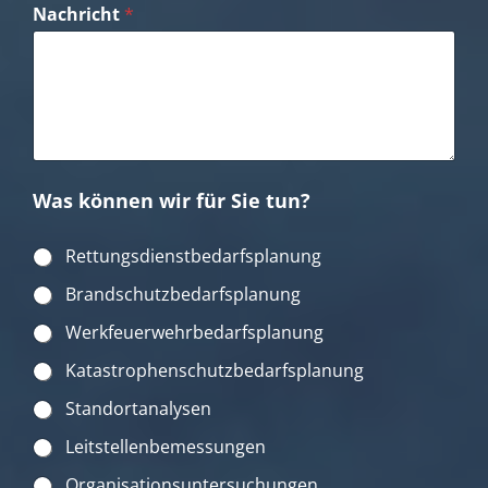
Nachricht
*
Was können wir für Sie tun?
W
Rettungsdienstbedarfsplanung
a
Brandschutzbedarfsplanung
s
k
Werkfeuerwehrbedarfsplanung
ö
n
Katastrophenschutzbedarfsplanung
n
e
Standortanalysen
n
w
Leitstellenbemessungen
i
r
Organisationsuntersuchungen