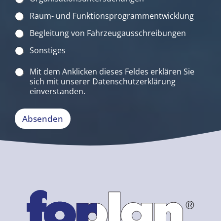
f
ü
Raum- und Funktionsprogrammentwicklung
r
Begleitung von Fahrzeugausschreibungen
S
i
Sonstiges
e
t
D
Mit dem Anklicken dieses Feldes erklären Sie
u
a
n
sich mit unserer
Datenschutzerklärung
t
?
einverstanden.
e
*
n
s
Absenden
c
h
u
t
z
*