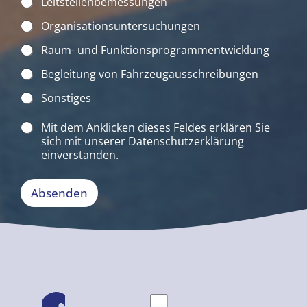
Leitstellenbemessungen
i
r
Organisationsuntersuchungen
f
ü
Raum- und Funktionsprogrammentwicklung
r
Begleitung von Fahrzeugausschreibungen
S
i
Sonstiges
e
t
D
Mit dem Anklicken dieses Feldes erklären Sie
u
a
n
sich mit unserer
Datenschutzerklärung
t
?
einverstanden.
e
*
n
s
Absenden
c
h
u
t
z
*