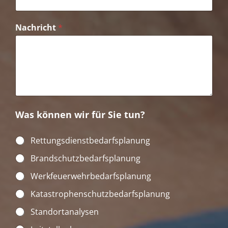
Nachricht
*
Was können wir für Sie tun?
W
Rettungsdienstbedarfsplanung
a
Brandschutzbedarfsplanung
s
k
Werkfeuerwehrbedarfsplanung
ö
n
Katastrophenschutzbedarfsplanung
n
e
Standortanalysen
n
w