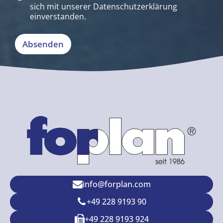
a
n
sich mit unserer
Datenschutzerklärung
t
?
einverstanden.
e
*
n
s
Absenden
c
h
u
t
z
*
info@forplan.com
+49 228 9193 90
+49 228 9193 924