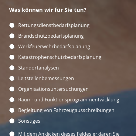
Was können wir für Sie tun?
W
Rettungsdienstbedarfsplanung
a
Brandschutzbedarfsplanung
s
k
Werkfeuerwehrbedarfsplanung
ö
n
Katastrophenschutzbedarfsplanung
n
e
Standortanalysen
n
w
Leitstellenbemessungen
i
r
Organisationsuntersuchungen
f
ü
Raum- und Funktionsprogrammentwicklung
r
Begleitung von Fahrzeugausschreibungen
S
i
Sonstiges
e
t
D
Mit dem Anklicken dieses Feldes erklären Sie
u